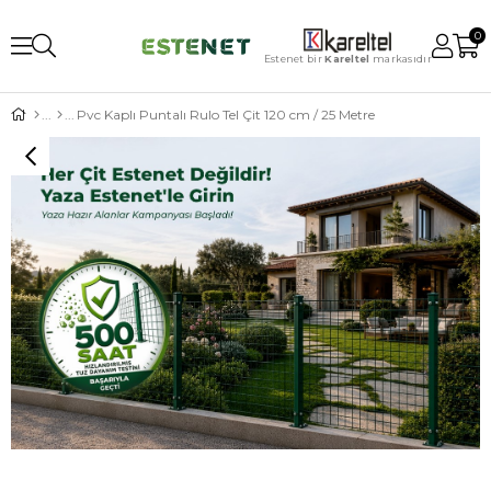
0
Estenet bir
Kareltel
markasıdır
Pvc Kaplı Puntalı Rulo Tel Çit 120 cm / 25 Metre