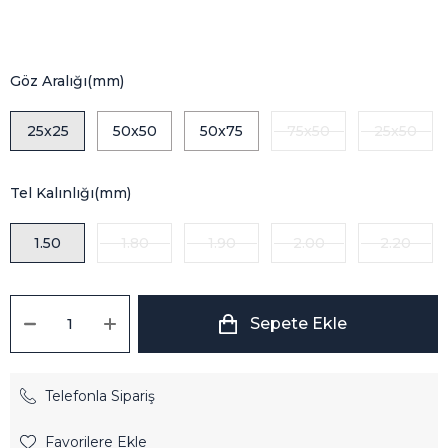
Göz Aralığı(mm)
25x25
50x50
50x75
75x50
25x50
Tel Kalınlığı(mm)
1.50
1.80
1.90
2.00
2.20
Telefonla Sipariş
Favorilere Ekle