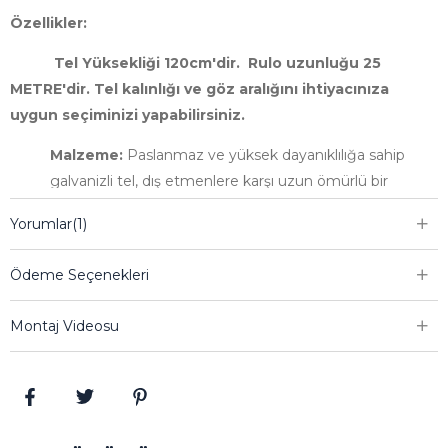
Özellikler:
Tel Yüksekliği 120cm'dir. Rulo uzunluğu 25
METRE'dir. Tel kalınlığı ve göz aralığını ihtiyacınıza
uygun seçiminizi yapabilirsiniz.
Malzeme:
Paslanmaz ve yüksek dayanıklılığa sahip
galvanizli tel, dış etmenlere karşı uzun ömürlü bir
koruma sağlar.
Yorumlar
(1)
Kaplama:
PVC kaplama, teli korozyona karşı korur ve
estetik bir görünüm sunar. Kaplama ayrıca telin uzun
Ödeme Seçenekleri
süre rengini korumasını sağlar.
Puntalı Yapı:
Puntalı (dübel) tasarım, montaj sırasında
Montaj Videosu
telin yerinde sabitlenmesini sağlar ve güvenilir bir
bariyer oluşturur.
Yükseklik ve Genişlik Seçenekleri:
Farklı yükseklik
ve genişlik seçenekleri sayesinde, ihtiyacınıza uygun
ideal çözümü bulabilirsiniz.