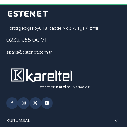
İnşaat ve Endüstriyel Kullanım:
Malzeme sabitleme
ve güvenlik amaçlı uygulamalarda etkilidir.
Horozgediği köyü 18. cadde No:3 Aliağa / İzmir
Hobi ve Dekorasyon:
Evde veya dış mekânda
dekoratif bağlama ve sabitleme projelerinde
0232 955 00 71
kullanılabilir.
siparis@estenet.com.tr
Neden PVC Kaplı Bağlama Teli?
PVC kaplı bağlama teli,
uzun ömür, esneklik ve estetik
özellikleri bir arada sunar. Metre ile satış avantajı sayesinde
tam ihtiyacınız kadar alabilir, her türlü sabitleme işinde
Estenet bir
Kareltel
Markasıdır
güvenle kullanabilirsiniz.
KURUMSAL