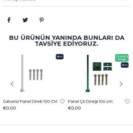
uygulaması pratiktir.
Estetik Görünüm:
Yeşil renk, bahçe ve doğal
alanlarda uyumlu bir görünüm sağlar.
Uzun Ömür:
UV ışınlarına, yağmur, kar ve sıcaklık
BU ÜRÜNÜN YANINDA BUNLARI DA
değişimlerine karşı dirençli.
TAVSIYE EDIYORUZ.
Metre Bazında Satış:
İhtiyacınız olan miktarı sipariş
Ücretsiz
Yeni
Kargo
edebilirsiniz.
Ürün
Yeni
Ürün
Kullanım Alanları
Çit Bağlama Teli:
Tel örgü veya punta kaynaklı
çitlerde sağlam bağlantı sağlar.
Galvaniz Panel Direk 100 CM
Panel Çit Direği 100 cm
Bahçe Düzenleme:
Bitki, fidan ve çiçekleri
€0,00
€0,00
desteklemek ve bağlamak için ideal.
Tarım ve Sera Kullanımı:
Ürün sabitleme ve
destekleme işlemlerinde kullanılır.