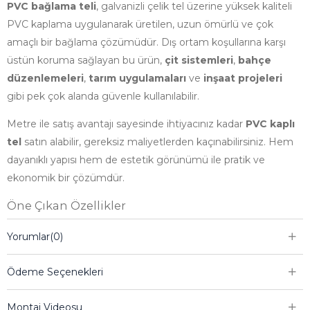
PVC bağlama teli
, galvanizli çelik tel üzerine yüksek kaliteli
PVC kaplama uygulanarak üretilen, uzun ömürlü ve çok
amaçlı bir bağlama çözümüdür. Dış ortam koşullarına karşı
üstün koruma sağlayan bu ürün,
çit sistemleri
,
bahçe
düzenlemeleri
,
tarım uygulamaları
ve
inşaat projeleri
gibi pek çok alanda güvenle kullanılabilir.
Metre ile satış avantajı sayesinde ihtiyacınız kadar
PVC kaplı
tel
satın alabilir, gereksiz maliyetlerden kaçınabilirsiniz. Hem
dayanıklı yapısı hem de estetik görünümü ile pratik ve
ekonomik bir çözümdür.
Öne Çıkan Özellikler
Yüksek Dayanıklılık:
Galvanizli çelik üzerine PVC
Yorumlar
(0)
kaplama ile paslanma ve korozyona karşı üstün
koruma.
Ödeme Seçenekleri
Esnek ve Kolay Kullanım:
Kolay kesilir, şekil alır ve
Montaj Videosu