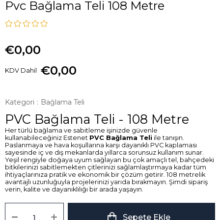
Pvc Bağlama Teli 108 Metre
€0,00
€0,00
KDV Dahil
Kategori
:
Bağlama Teli
PVC Bağlama Teli - 108 Metre
Her türlü bağlama ve sabitleme işinizde güvenle
kullanabileceğiniz Estenet
PVC Bağlama Teli
ile tanışın.
Paslanmaya ve hava koşullarına karşı dayanıklı PVC kaplaması
sayesinde iç ve dış mekanlarda yıllarca sorunsuz kullanım sunar.
Yeşil rengiyle doğaya uyum sağlayan bu çok amaçlı tel, bahçedeki
bitkilerinizi sabitlemekten çitlerinizi sağlamlaştırmaya kadar tüm
ihtiyaçlarınıza pratik ve ekonomik bir çözüm getirir. 108 metrelik
avantajlı uzunluğuyla projelerinizi yarıda bırakmayın. Şimdi sipariş
verin, kalite ve dayanıklılığı bir arada yaşayın.