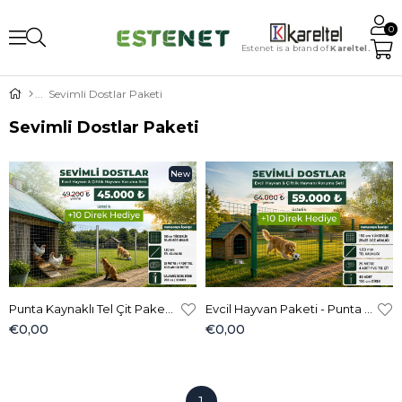
0
Estenet is a brand of
Kareltel.
Sevimli Dostlar Paketi
Sevimli Dostlar Paketi
New
Item
Punta Kaynaklı Tel Çit Paketi - Evcil veya Kümes Hayvanı Çiti
Evcil Hayvan Paketi - Punta Kaynaklı Tel Çit
€0,00
€0,00
1