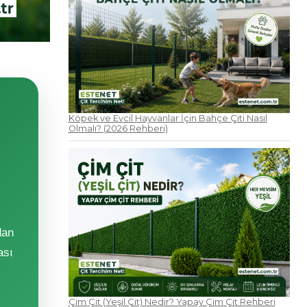
Köpek ve Evcil Hayvanlar İçin Bahçe Çiti Nasıl
Olmalı? (2026 Rehberi)
dan
ası
Çim Çit (Yeşil Çit) Nedir? Yapay Çim Çit Rehberi