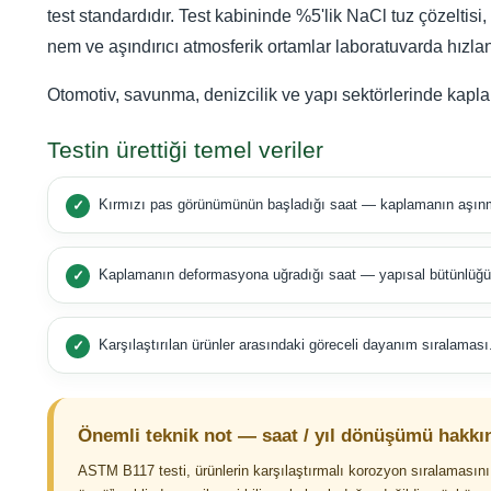
test standardıdır. Test kabininde %5'lik NaCl tuz çözeltis
nem ve aşındırıcı atmosferik ortamlar laboratuvarda hızland
Otomotiv, savunma, denizcilik ve yapı sektörlerinde kaplam
Testin ürettiği temel veriler
Kırmızı pas görünümünün başladığı saat — kaplamanın aşınm
Kaplamanın deformasyona uğradığı saat — yapısal bütünlüğü
Karşılaştırılan ürünler arasındaki göreceli dayanım sıralaması
Önemli teknik not — saat / yıl dönüşümü hakkı
ASTM B117 testi, ürünlerin karşılaştırmalı korozyon sıralamasını b