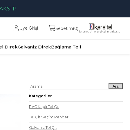
AKSİT!
Üye Girişi
Sepetim
0
Estenet bir
Kareltel
markasıdır
el Direk
Galvaniz Direk
Bağlama Teli
Ara
Kategoriler
PVC Kaplı Tel Çit
Tel Çit Seçim Rehberi
Galvaniz Tel Çit