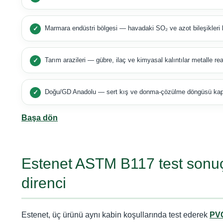
Marmara endüstri bölgesi — havadaki SO₂ ve azot bileşikleri k
Tarım arazileri — gübre, ilaç ve kimyasal kalıntılar metalle rea
Doğu/GD Anadolu — sert kış ve donma-çözülme döngüsü kap
Başa dön
Estenet ASTM B117 test sonuç
direnci
Estenet, üç ürünü aynı kabin koşullarında test ederek
PVC