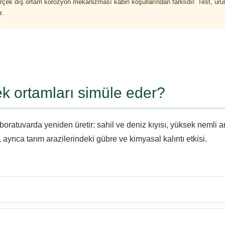
erçek dış ortam korozyon mekanizması kabin koşullarından farklıdır. Test, ürü
r.
ek ortamları simüle eder?
boratuvarda yeniden üretir: sahil ve deniz kıyısı, yüksek nemli ar
 ayrıca tarım arazilerindeki gübre ve kimyasal kalıntı etkisi.