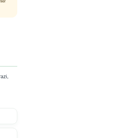
nler
azi,