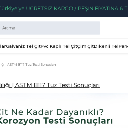
ürkiye'ye ÜCRETSİZ KARGO / PEŞİN FİYATINA 6 T
lar
Galvaniz Tel Çit
Pvc Kaplı Tel Çit
Çim Çit
Dikenli Tel
Pan
lığı | ASTM B117 Tuz Testi Sonuçları
ılığı | ASTM B117 Tuz Testi Sonuçları