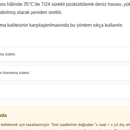
i, sis hâlinde 35°C'de 7/24 sürekli püskürtülerek deniz havası, y
ırılmış olarak yeniden üretilir.
a kalitesinin karşılaştırılmasında bu yöntem sıkça kullanılır.
a süresi.
n korunma süresi.
.
nda
elirlemek için tasarlanmıştır. Test saatlerinin doğrudan “x saat = x yıl dış o